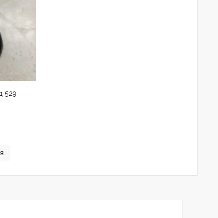
д 529
я