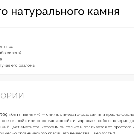
го натурального камня
мпляре
ибо своего)
а
лучае его разлома
ГОРИИ
τος
«быть пьяным») — синяя, синевато-розовая или красно-фиоле
ает «не пьяный» или «неопьяняющий» и выражает собою поверие др
ий цвет аметиста, которым он только и отличается от простого к
примесью органического красящего вещества. Твёрдость 7