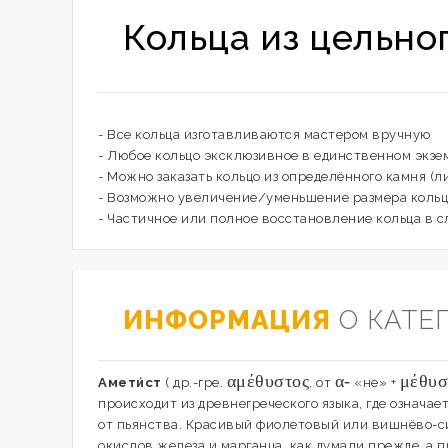
Кольца из цельно
- Все кольца изготавливаются мастером вручную
- Любое кольцо эксклюзивное в единственном экзе
- Можно заказать кольцо из определённого камня (л
- Возможно увеличение/уменьшение размера кольц
- Частичное или полное восстановление кольца в с
ИНФОРМАЦИЯ
О КАТЕ
αμέθυστος
α-
μέθυσ
Амети́ст
( др.-гре.
, от
«не» +
происходит из древнегреческого языка, где означ
от пьянства. Красивый фиолетовый или вишнёво-син
окислов железа и марганца, как думали прежде, а 