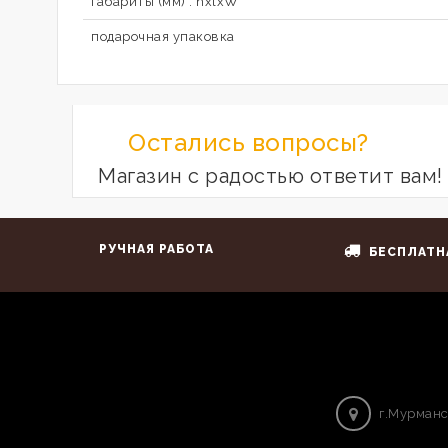
габариты (мм) : hxlxW
подарочная упаковка
Остались вопросы?
Магазин с радостью ответит вам!
РУЧНАЯ РАБОТА
БЕСПЛАТН
г.Мурманс