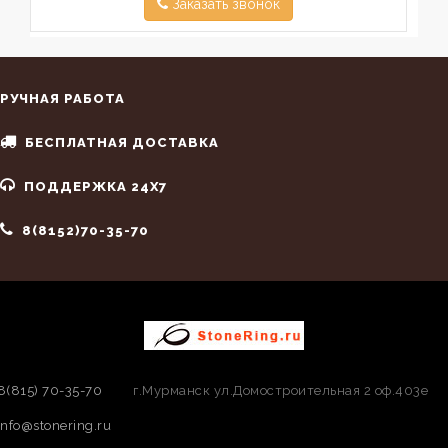
Заказать звонок
РУЧНАЯ РАБОТА
БЕСПЛАТНАЯ ДОСТАВКА
ПОДДЕРЖКА 24X7
8(8152)70-35-70
8(815) 70-35-70
г.Мурманск ул.Домостроительная 2 оф.403е
info@stonering.ru