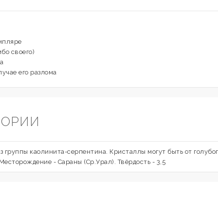
мпляре
ибо своего)
а
лучае его разлома
ГОРИИ
группы каолинита-серпентина. Кристаллы могут быть от голубог
есторождение - Сараны (Ср.Урал). Твёрдость - 3,5