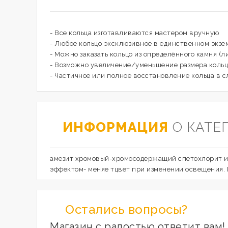
- Все кольца изготавливаются мастером вручную
- Любое кольцо эксклюзивное в единственном экзе
- Можно заказать кольцо из определённого камня (л
- Возможно увеличение/уменьшение размера кольц
- Частичное или полное восстановление кольца в с
ИНФОРМАЦИЯ
О КАТЕ
амезит хромовый-хромосодержащий спетохлорит из 
эффектом- меняе тцвет при изменении освещения. М
Остались вопросы?
Магазин с радостью ответит вам!